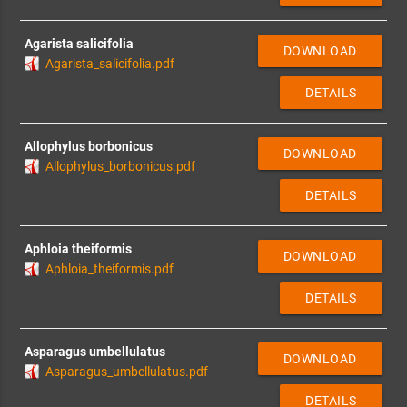
Agarista salicifolia
DOWNLOAD
Agarista_salicifolia.pdf
DETAILS
Allophylus borbonicus
DOWNLOAD
Allophylus_borbonicus.pdf
DETAILS
Aphloia theiformis
DOWNLOAD
Aphloia_theiformis.pdf
DETAILS
Asparagus umbellulatus
DOWNLOAD
Asparagus_umbellulatus.pdf
DETAILS