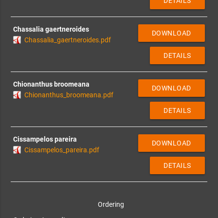
DETAILS
Chassalia gaertneroides
DOWNLOAD
Chassalia_gaertneroides.pdf
DETAILS
Chionanthus broomeana
DOWNLOAD
Chionanthus_broomeana.pdf
DETAILS
Cissampelos pareira
DOWNLOAD
Cissampelos_pareira.pdf
DETAILS
Ordering