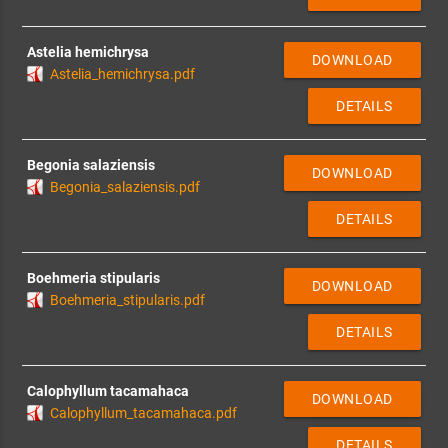
Astelia hemichrysa
DOWNLOAD
Astelia_hemichrysa.pdf
DETAILS
Begonia salaziensis
DOWNLOAD
Begonia_salaziensis.pdf
DETAILS
Boehmeria stipularis
DOWNLOAD
Boehmeria_stipularis.pdf
DETAILS
Calophyllum tacamahaca
DOWNLOAD
Calophyllum_tacamahaca.pdf
DETAILS