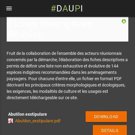
#
D
A
U
P
I
menu
Fiches descriptives
Réunion
Fruit de la collaboration de l'ensemble des acteurs réunionnais
concernés par la démarche, l'élaboration des fiches descriptives a
permis de définir une liste non exhaustive et évolutive de 144
espèces indigènes recommandées dans les aménagements
paysagers. Pour chacune d'entre elle, un fichier en format PDF
décrivant les principaux critères morphologiques et écologiques,
les exigences, les modalités de culture et les usages est
directement téléchargeable sur ce site.
Abutilon exstipulare
DOWNLOAD
Abutilon_exstipulare.pdf
DETAILS